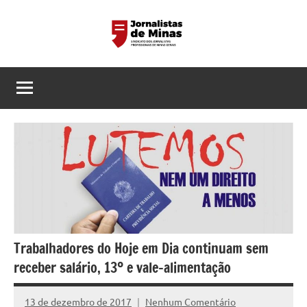
Pular
para
o
Sindicato
Página
conteúdo
do
dos
Sindicato
dos
Jornalistas
Jornalistas
Profissionais
Profissionais
de
de
MG
Minas
Gerais
Trabalhadores do Hoje em Dia continuam sem
receber salário, 13º e vale-alimentação
13 de dezembro de 2017
Nenhum Comentário