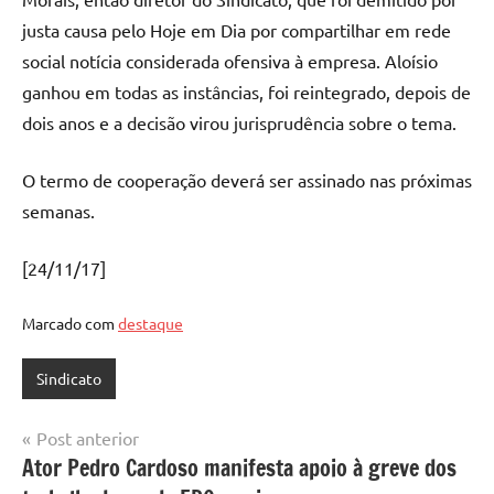
justa causa pelo Hoje em Dia por compartilhar em rede
social notícia considerada ofensiva à empresa. Aloísio
ganhou em todas as instâncias, foi reintegrado, depois de
dois anos e a decisão virou jurisprudência sobre o tema.
O termo de cooperação deverá ser assinado nas próximas
semanas.
[24/11/17]
Marcado com
destaque
Sindicato
Navegação
Post anterior
Ator Pedro Cardoso manifesta apoio à greve dos
de