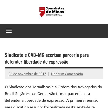
Pular
para
o
Sindicato
Página
conteúdo
do
dos
Sindicato
dos
Jornalistas
Jornalistas
Profissionais
Profissionais
Sindicato e OAB-MG acertam parceria para
de
de
defender liberdade de expressão
MG
Minas
24 de novembro de 2017
Nenhum Comentário
Assessoria
Gerais
O Sindicato dos Jornalistas e a Ordem dos Advogados do
Brasil Seção Minas Gerais vão firmar parceria para
defender a liberdade de expressão. A primeira reunião
para discutir o assunto foi realizada nesta sexta-feira