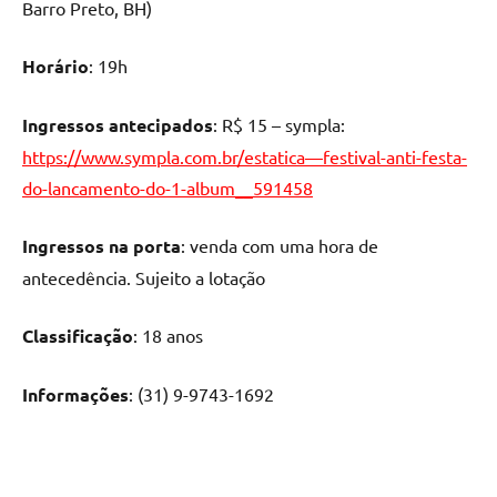
Barro Preto, BH)
Horário
: 19h
Ingressos
a
ntecipados
: R$ 15 – sympla:
https://www.sympla.com.br/estatica—festival-anti-festa-
do-lancamento-do-1-album__591458
Ingressos na porta
: venda com uma hora de
antecedência. Sujeito a lotação
Classificação
: 18 anos
Inf
ormações
: (31) 9-9743-1692