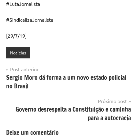
#LutaJornalista
#SindicalizaJornalista
[29/7/19]
Notícias
Navegação
Post anterior
Sergio Moro dá forma a um novo estado policial
de
no Brasil
Post
Próximo post
Governo desrespeita a Constituição e caminha
para a autocracia
Deixe um comentário