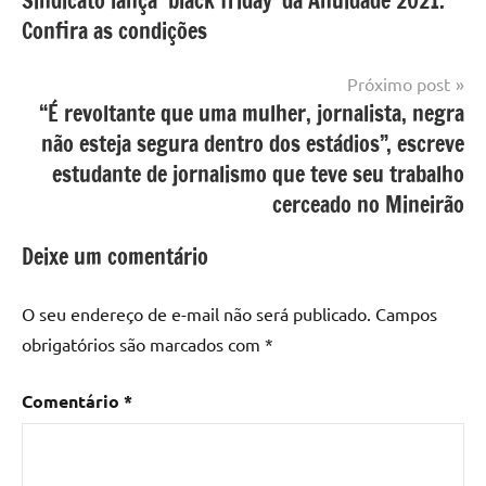
Sindicato lança ‘black friday’ da Anuidade 2021.
de
Confira as condições
Post
Próximo post
“É revoltante que uma mulher, jornalista, negra
não esteja segura dentro dos estádios”, escreve
estudante de jornalismo que teve seu trabalho
cerceado no Mineirão
Deixe um comentário
O seu endereço de e-mail não será publicado.
Campos
obrigatórios são marcados com
*
Comentário
*