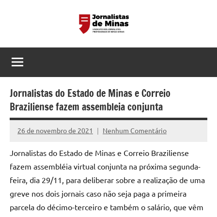
Pular
para
o
Sindicato
Página
conteúdo
do
dos
Sindicato
dos
Jornalistas
Jornalistas
Jornalistas do Estado de Minas e Correio
Profissionais
Profissionais
Braziliense fazem assembleia conjunta
de
de
MG
26 de novembro de 2021
Nenhum Comentário
Alessandra
Minas
Mello
Jornalistas do Estado de Minas e Correio Braziliense
Gerais
fazem assembléia virtual conjunta na próxima segunda-
feira, dia 29/11, para deliberar sobre a realização de uma
greve nos dois jornais caso não seja paga a primeira
parcela do décimo-terceiro e também o salário, que vêm