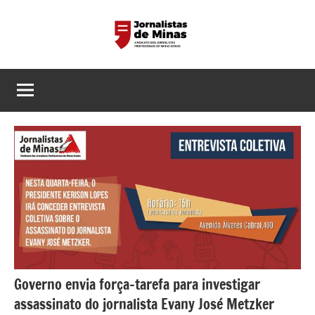
Pular
para
o
Sindicato
Página
conteúdo
do
dos
Sindicato
dos
Jornalistas
Jornalistas
Profissionais
Profissionais
de
de
MG
Minas
Gerais
Governo envia força-tarefa para investigar
assassinato do jornalista Evany José Metzker