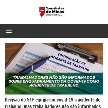
Pular
para
o
Sindicato
Página
conteúdo
do
dos
Sindicato
dos
Jornalistas
Jornalistas
Profissionais
Profissionais
de
de
MG
Minas
Gerais
Decisão do STF equiparou covid-19 a acidente de
trabalho, mas trabalhadores não são informados