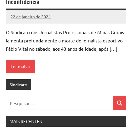
Inconfidência
22 de janeiro de 2024
Assessoria
Nenhum
Comentário
O Sindicato dos Jornalistas Profissionais de Minas Gerais
lamenta profundamente a morte do jornalista esportivo
Fábio Vital no sábado, aos 43 anos de idade, após […]
Ler mais
Sindicato
Pesquisar
Pesquis
por:
MAIS RECENTES