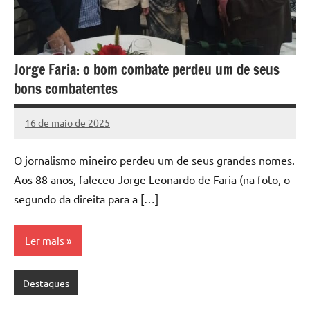
Jorge Faria: o bom combate perdeu um de seus
bons combatentes
16 de maio de 2025
Marcelo
Nenhum
Freitas
Comentário
O jornalismo mineiro perdeu um de seus grandes nomes.
Aos 88 anos, faleceu Jorge Leonardo de Faria (na foto, o
segundo da direita para a […]
Ler mais
Destaques