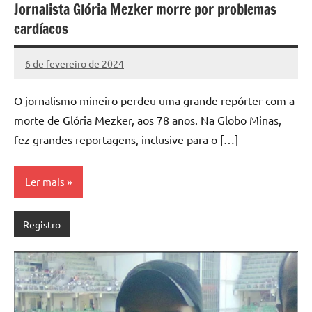
Jornalista Glória Mezker morre por problemas
cardíacos
6 de fevereiro de 2024
Assessoria
Nenhum
Comentário
O jornalismo mineiro perdeu uma grande repórter com a
morte de Glória Mezker, aos 78 anos. Na Globo Minas,
fez grandes reportagens, inclusive para o […]
Ler mais
Registro