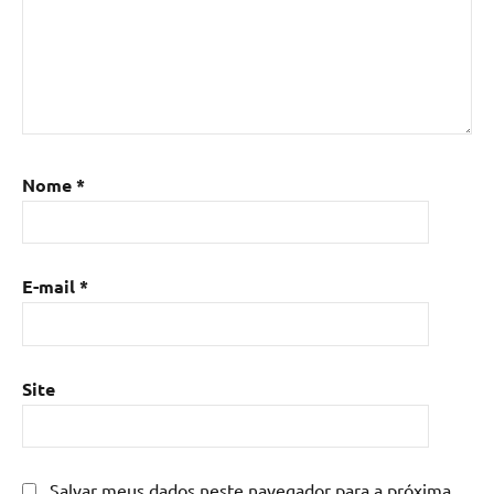
Nome
*
E-mail
*
Site
Salvar meus dados neste navegador para a próxima