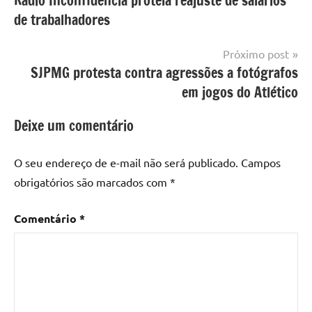
Rádio Inconfidência protela reajuste de salários
de
de trabalhadores
Post
Próximo post
SJPMG protesta contra agressões a fotógrafos
em jogos do Atlético
Deixe um comentário
O seu endereço de e-mail não será publicado.
Campos
obrigatórios são marcados com
*
Comentário
*