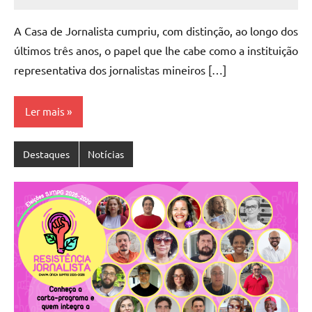
Marcelo
Nenhum
Freitas
Comentário
A Casa de Jornalista cumpriu, com distinção, ao longo dos
últimos três anos, o papel que lhe cabe como a instituição
representativa dos jornalistas mineiros […]
Ler mais
Destaques
Notícias