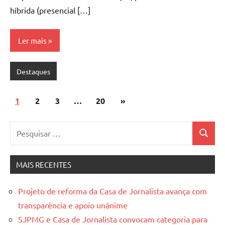
híbrida (presencial […]
Ler mais
Destaques
Paginação
Post
1
2
3
…
20
»
de
seguinte
Pesquisar
posts
Pesquis
por:
MAIS RECENTES
Projeto de reforma da Casa de Jornalista avança com
transparência e apoio unânime
SJPMG e Casa de Jornalista convocam categoria para