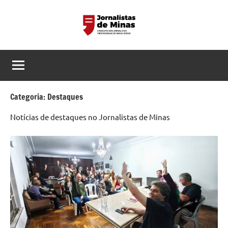
Pular
para
o
Sindicato
Página
conteúdo
do
dos
Sindicato
dos
Jornalistas
Jornalistas
Categoria:
Destaques
Profissionais
Profissionais
Notícias de destaques no Jornalistas de Minas
de
de
MG
Minas
Gerais