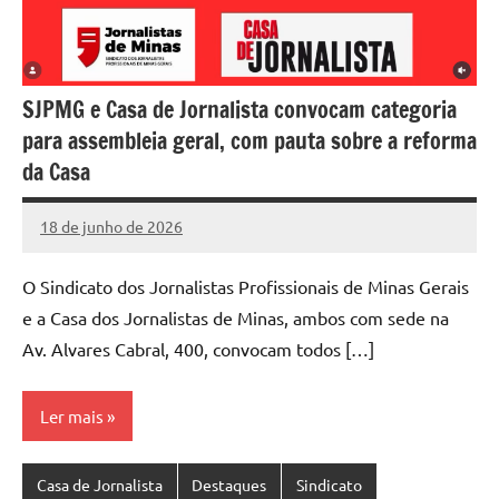
SJPMG e Casa de Jornalista convocam categoria
para assembleia geral, com pauta sobre a reforma
da Casa
18 de junho de 2026
Rafael
Nenhum
Werkema
Comentário
O Sindicato dos Jornalistas Profissionais de Minas Gerais
e a Casa dos Jornalistas de Minas, ambos com sede na
Av. Alvares Cabral, 400, convocam todos […]
Ler mais
Casa de Jornalista
Destaques
Sindicato