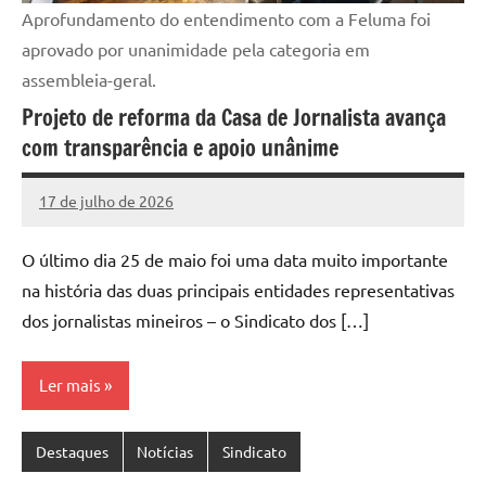
Aprofundamento do entendimento com a Feluma foi
aprovado por unanimidade pela categoria em
assembleia-geral.
Projeto de reforma da Casa de Jornalista avança
com transparência e apoio unânime
17 de julho de 2026
Marcelo
Nenhum
Freitas
Comentário
O último dia 25 de maio foi uma data muito importante
na história das duas principais entidades representativas
dos jornalistas mineiros – o Sindicato dos […]
Ler mais
Destaques
Notícias
Sindicato