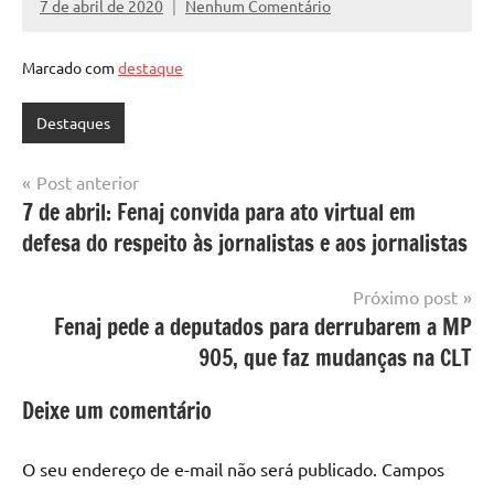
7 de abril de 2020
Nenhum Comentário
Assessoria
Marcado com
destaque
Destaques
Navegação
Post anterior
7 de abril: Fenaj convida para ato virtual em
de
defesa do respeito às jornalistas e aos jornalistas
Post
Próximo post
Fenaj pede a deputados para derrubarem a MP
905, que faz mudanças na CLT
Deixe um comentário
O seu endereço de e-mail não será publicado.
Campos