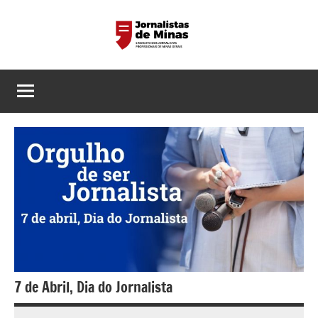
Pular
para
o
Sindicato
Página
conteúdo
do
dos
Sindicato
dos
Jornalistas
Jornalistas
Profissionais
Profissionais
de
de
MG
Minas
Gerais
7 de Abril, Dia do Jornalista