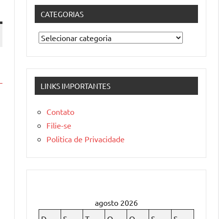
CATEGORIAS
Categorias
LINKS IMPORTANTES
Contato
Filie-se
Politica de Privacidade
agosto 2026
D
S
T
Q
Q
S
S