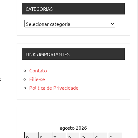
CATEGORIAS
Categorias
LINKS IMPORTANTES
Contato
Filie-se
s
Politica de Privacidade
agosto 2026
D
S
T
Q
Q
S
S