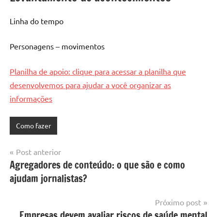
Linha do tempo
Personagens – movimentos
Planilha de apoio: clique para acessar a planilha que
desenvolvemos para ajudar a você organizar as
informações
Como fazer
Navegação
Post anterior
Agregadores de conteúdo: o que são e como
de
ajudam jornalistas?
Post
Próximo post
Empresas devem avaliar riscos de saúde mental