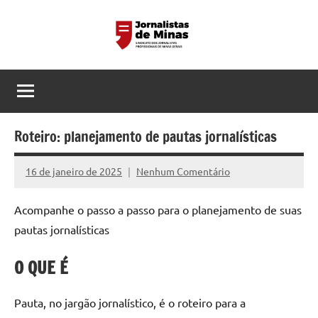
Pular
para
o
Sindicato
Página
conteúdo
do
dos
Sindicato
dos
Jornalistas
Jornalistas
Roteiro: planejamento de pautas jornalísticas
Profissionais
Profissionais
de
16 de janeiro de 2025
Nenhum Comentário
de
Assessoria
MG
Minas
Acompanhe o passo a passo para o planejamento de suas
Gerais
pautas jornalísticas
O QUE É
Pauta, no jargão jornalístico, é o roteiro para a