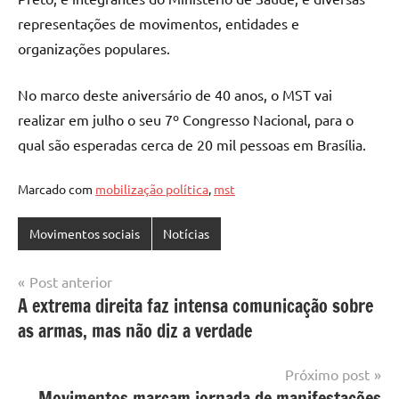
representações de movimentos, entidades e
organizações populares.
No marco deste aniversário de 40 anos, o MST vai
realizar em julho o seu 7º Congresso Nacional, para o
qual são esperadas cerca de 20 mil pessoas em Brasília.
Marcado com
mobilização política
,
mst
Movimentos sociais
Notícias
Navegação
Post anterior
A extrema direita faz intensa comunicação sobre
de
as armas, mas não diz a verdade
Post
Próximo post
Movimentos marcam jornada de manifestações