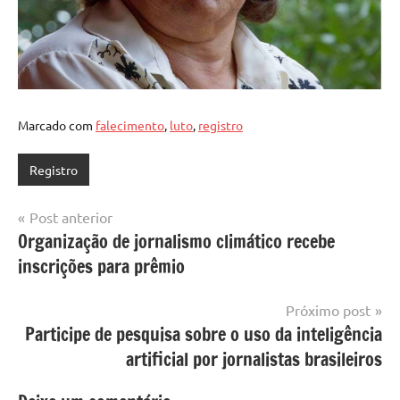
Marcado com
falecimento
,
luto
,
registro
Registro
Navegação
Post anterior
Organização de jornalismo climático recebe
de
inscrições para prêmio
Post
Próximo post
Participe de pesquisa sobre o uso da inteligência
artificial por jornalistas brasileiros