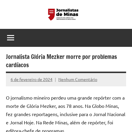
Pular
para
o
Sindicato
Página
conteúdo
do
dos
Sindicato
dos
Jornalistas
Jornalistas
Jornalista Glória Mezker morre por problemas
Profissionais
Profissionais
cardíacos
de
de
MG
6 de fevereiro de 2024
Nenhum Comentário
Assessoria
Minas
Gerais
O jornalismo mineiro perdeu uma grande repórter com a
morte de Glória Mezker, aos 78 anos. Na Globo Minas,
fez grandes reportagens, inclusive para o Jornal Nacional
e Jornal Hoje. Na Rede Minas, além de repórter, foi
editora-chefe de programas.