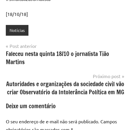
[18/10/18]
Notícias
Navegação
Post anterior
Faleceu nesta quinta 18/10 o jornalista Tião
de
Martins
Post
Próximo post
Autoridades e organizações da sociedade civil vão
criar Observatório da Intolerância Política em MG
Deixe um comentário
O seu endereço de e-mail não será publicado.
Campos
obrigatórios são marcados com
*