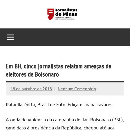
Pular
para
o
Sindicato
Página
conteúdo
do
dos
Sindicato
dos
Jornalistas
Jornalistas
Profissionais
Profissionais
Em BH, cinco jornalistas relatam ameaças de
de
de
eleitores de Bolsonaro
MG
Minas
18 de outubro de 2018
Nenhum Comentário
Assessoria
Gerais
Rafaella Dotta, Brasil de Fato. Edição: Joana Tavares.
A onda de violência da campanha de Jair Bolsonaro (PSL),
candidato à presidência da República, chegou até aos