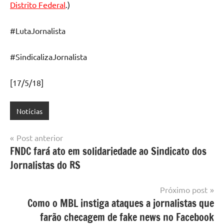
Distrito Federal
.)
#LutaJornalista
#SindicalizaJornalista
[17/5/18]
Notícias
Navegação
Post anterior
FNDC fará ato em solidariedade ao Sindicato dos
de
Jornalistas do RS
Post
Próximo post
Como o MBL instiga ataques a jornalistas que
farão checagem de fake news no Facebook