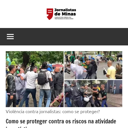
Pular
para
o
Sindicato
Página
conteúdo
do
dos
Sindicato
dos
Jornalistas
Jornalistas
Profissionais
Profissionais
de
de
MG
Minas
Gerais
Violência contra jornalistas: como se proteger?
Como se proteger contra os riscos na atividade