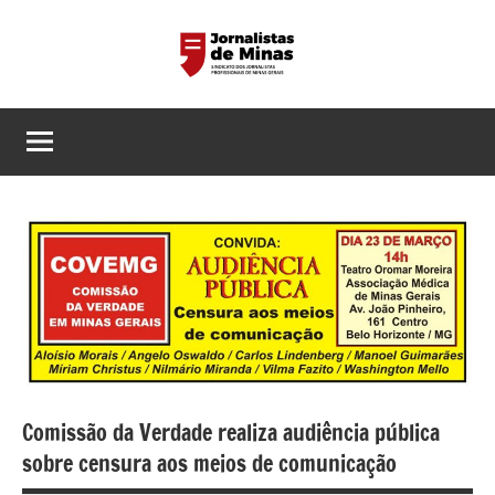
Pular
para
o
Sindicato
Página
conteúdo
do
dos
Sindicato
dos
Jornalistas
Jornalistas
Profissionais
Profissionais
de
de
MG
Minas
Gerais
Comissão da Verdade realiza audiência pública
sobre censura aos meios de comunicação