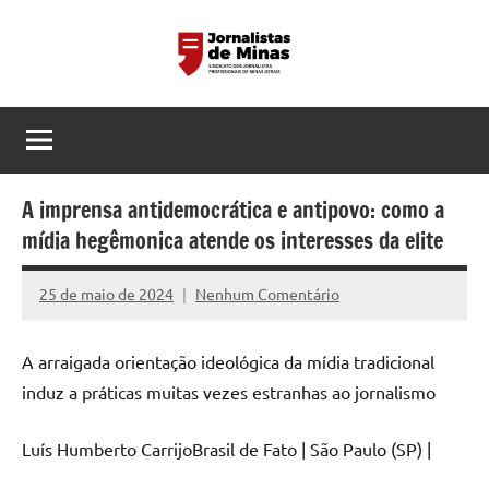
Pular
para
o
Sindicato
Página
conteúdo
do
dos
Sindicato
dos
Jornalistas
Jornalistas
A imprensa antidemocrática e antipovo: como a
Profissionais
Profissionais
mídia hegêmonica atende os interesses da elite
de
de
MG
25 de maio de 2024
Nenhum Comentário
Assessoria
Minas
Gerais
A arraigada orientação ideológica da mídia tradicional
induz a práticas muitas vezes estranhas ao jornalismo
Luís Humberto CarrijoBrasil de Fato | São Paulo (SP) |