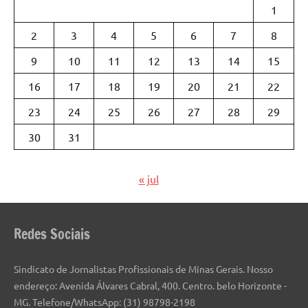
1
2
3
4
5
6
7
8
9
10
11
12
13
14
15
16
17
18
19
20
21
22
23
24
25
26
27
28
29
30
31
« jul
Redes Sociais
Sindicato de Jornalistas Profissionais de Minas Gerais. Nosso
endereço: Avenida Álvares Cabral, 400. Centro. belo Horizonte -
MG. Telefone/WhatsApp: (31) 98798-2198