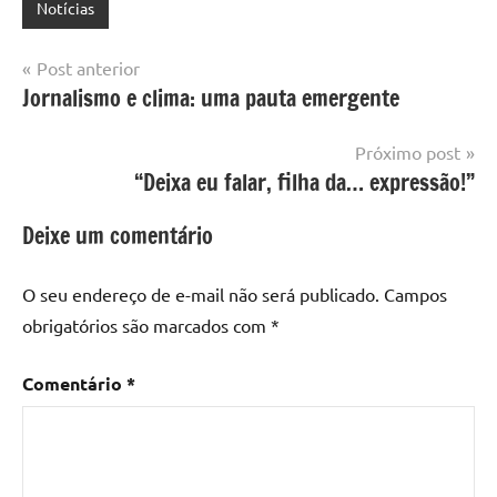
Notícias
Navegação
Post anterior
Jornalismo e clima: uma pauta emergente
de
Post
Próximo post
“Deixa eu falar, filha da… expressão!”
Deixe um comentário
O seu endereço de e-mail não será publicado.
Campos
obrigatórios são marcados com
*
Comentário
*