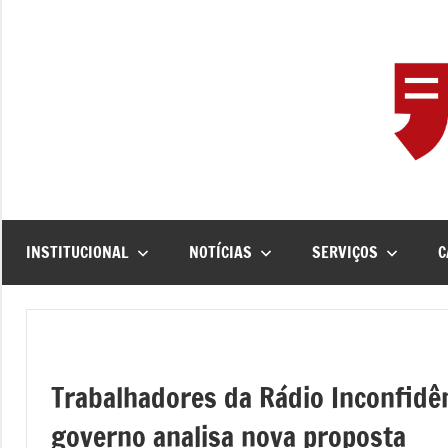
Pular
para
o
conteúdo
INSTITUCIONAL
NOTÍCIAS
SERVIÇOS
C
Trabalhadores da Rádio Inconfid
governo analisa nova proposta