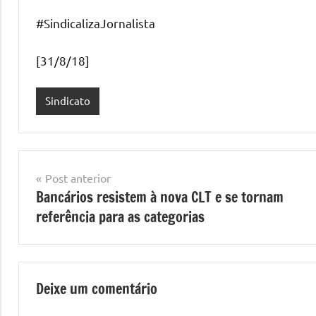
#SindicalizaJornalista
[31/8/18]
Sindicato
Navegação
Post anterior
Bancários resistem à nova CLT e se tornam
de
referência para as categorias
Post
Deixe um comentário