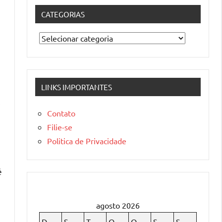
CATEGORIAS
Categorias
LINKS IMPORTANTES
,
Contato
Filie-se
Politica de Privacidade
é
agosto 2026
D
S
T
Q
Q
S
S