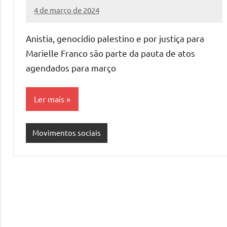
4 de março de 2024
Assessoria
Nenhum
Comentário
Anistia, genocídio palestino e por justiça para
Marielle Franco são parte da pauta de atos
agendados para março
Ler mais
Movimentos sociais