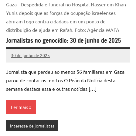
Gaza - Despedida e funeral no Hospital Nasser em Khan
Yunis depois que as forças de ocupação israelenses
abriram fogo contra cidadãos em um ponto de
distribuição de ajuda em Rafah. Foto: Agência WAFA
Jornalistas no genocídio: 30 de junho de 2025
30 de junho de 2025
Assessoria
Nenhum
Comentário
Jornalista que perdeu ao menos 56 familiares em Gaza
parou de contar os mortos O Peão da Notícia desta
semana destaca essa e outras notícias […]
Ler mais
Interesse de jornalistas