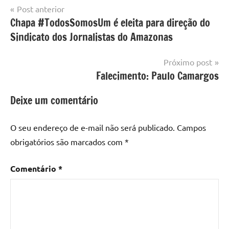
Navegação
Post anterior
Chapa #TodosSomosUm é eleita para direção do
de
Sindicato dos Jornalistas do Amazonas
Post
Próximo post
Falecimento: Paulo Camargos
Deixe um comentário
O seu endereço de e-mail não será publicado.
Campos
obrigatórios são marcados com
*
Comentário
*