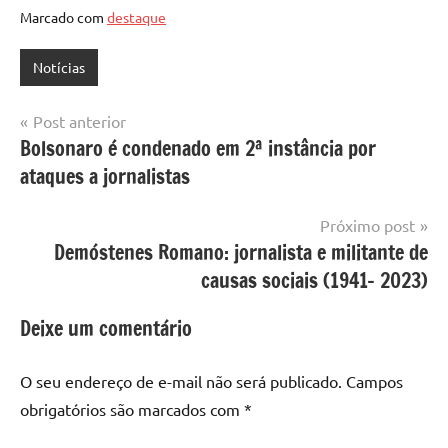
Marcado com
destaque
Notícias
Navegação
Post anterior
Bolsonaro é condenado em 2ª instância por
de
ataques a jornalistas
Post
Próximo post
Demóstenes Romano: jornalista e militante de
causas sociais (1941- 2023)
Deixe um comentário
O seu endereço de e-mail não será publicado.
Campos
obrigatórios são marcados com
*