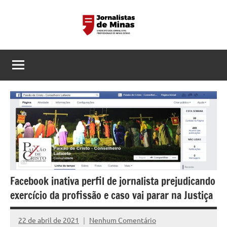
Pular
para
o
Sindicato
Página
conteúdo
do
dos
Sindicato
dos
Jornalistas
Jornalistas
Profissionais
Profissionais
de
de
MG
Minas
Gerais
Facebook inativa perfil de jornalista prejudicando
exercício da profissão e caso vai parar na Justiça
22 de abril de 2021
Nenhum Comentário
Alessandra