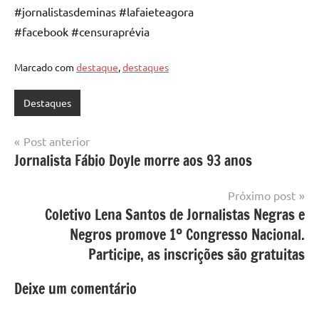
#jornalistasdeminas #lafaieteagora
#facebook #censuraprévia
Marcado com
destaque
,
destaques
Destaques
Navegação
Post anterior
Jornalista Fábio Doyle morre aos 93 anos
de
Post
Próximo post
Coletivo Lena Santos de Jornalistas Negras e
Negros promove 1º Congresso Nacional.
Participe, as inscrições são gratuitas
Deixe um comentário