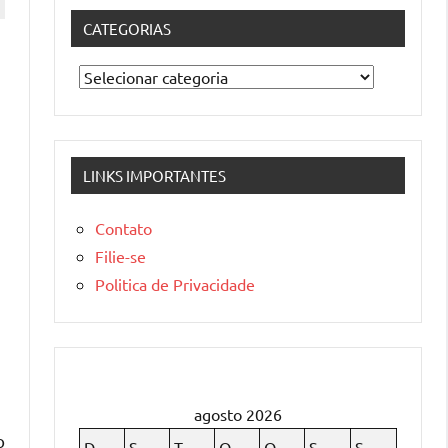
CATEGORIAS
Categorias
LINKS IMPORTANTES
Contato
Filie-se
Politica de Privacidade
agosto 2026
o
D
S
T
Q
Q
S
S