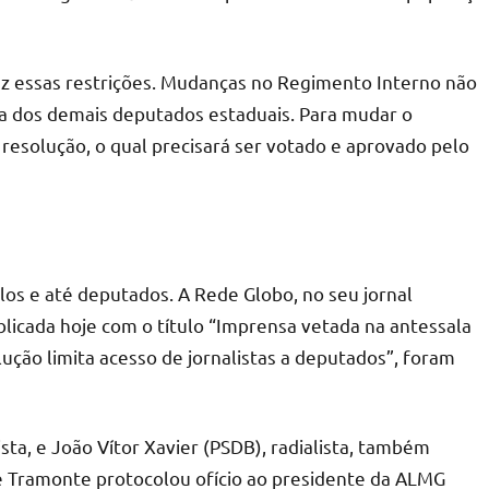
faz essas restrições. Mudanças no Regimento Interno não
ia dos demais deputados estaduais. Para mudar o
esolução, o qual precisará ser votado e aprovado pelo
ulos e até deputados. A Rede Globo, no seu jornal
blicada hoje com o título “Imprensa vetada na antessala
lução limita acesso de jornalistas a deputados”, foram
ta, e João Vítor Xavier (PSDB), radialista, também
a e Tramonte protocolou ofício ao presidente da ALMG