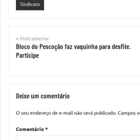
Sindicato
Navegação
Post anterior
Bloco do Pescoção faz vaquinha para desfile.
de
Participe
Post
Deixe um comentário
O seu endereço de e-mail não será publicado.
Campos o
Comentário
*