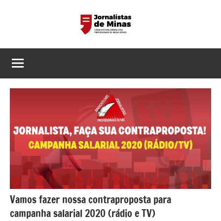
Pular
para
o
Sindicato
Página
conteúdo
do
dos
Sindicato
dos
Jornalistas
Jornalistas
Profissionais
Profissionais
de
de
MG
Minas
Gerais
Vamos fazer nossa contraproposta para
campanha salarial 2020 (rádio e TV)